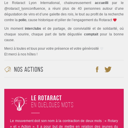
Le Rotaract Lyon International, chaleureusement
accueilli
par le
@rotaract_lyonconfluence, a réuni plus de 40 personnes autour d’une
dégustation de vins et d’une galette des rois, le tout au profit de la recherche
contre la
polio
, cause historique et pilier de l’engagement du Rotaract
Un moment
interclubs
et de partage, de convivialité et de solidarité, où
chaque sourire, chaque part de tarte dégustée
comptait
pour la bonne
cause.
Merci à toutes et tous pour votre présence et votre générosité
Et merci à nos hôtes !
Nos Actions
Le Rotaract
en quelques mots
Le mouvement doit son nom à la contraction de deux mots : « Rotary
» et « Action ». Il a pour but de mettre en relation des jeunes du