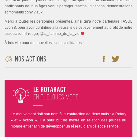
Une belle journée placée sous le signe du sport et de la solidarité, avec des
participants de tous âges venus partager matchs, initiations, démonstrations
et moments conviviaux.
Merci à toutes les personnes présentes, ainsi qu’à notre partenaire l’ASUL
Lyon 8, pour avoir contribué à la réussite de cet événement au profit de notre
association fil rouge, @la_flamme_de_la_vie
À très vite pour de nouvelles actions solidaires !
Nos Actions
Le Rotaract
en quelques mots
Le mouvement doit son nom à la contraction de deux mots : « Rotary
» et « Action ». Il a pour but de mettre en relation des jeunes du
monde entier afin de développer un réseau d’amitié et de service.