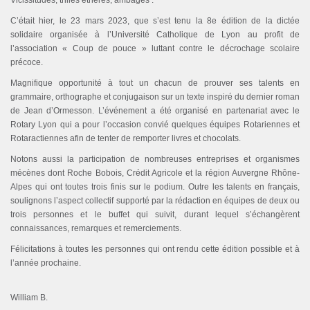
Vicissitudes, trilles éthérés, ambages :
C’était hier, le 23 mars 2023, que s’est tenu la 8e édition de la dictée
solidaire organisée à l’Université Catholique de Lyon au profit de
l’association « Coup de pouce » luttant contre le décrochage scolaire
précoce.
Magnifique opportunité à tout un chacun de prouver ses talents en
grammaire, orthographe et conjugaison sur un texte inspiré du dernier roman
de Jean d’Ormesson. L’événement a été organisé en partenariat avec le
Rotary Lyon qui a pour l’occasion convié quelques équipes Rotariennes et
Rotaractiennes afin de tenter de remporter livres et chocolats.
Notons aussi la participation de nombreuses entreprises et organismes
mécènes dont Roche Bobois, Crédit Agricole et la région Auvergne Rhône-
Alpes qui ont toutes trois finis sur le podium. Outre les talents en français,
soulignons l’aspect collectif supporté par la rédaction en équipes de deux ou
trois personnes et le buffet qui suivit, durant lequel s’échangèrent
connaissances, remarques et remerciements.
Félicitations à toutes les personnes qui ont rendu cette édition possible et à
l’année prochaine.
William B.