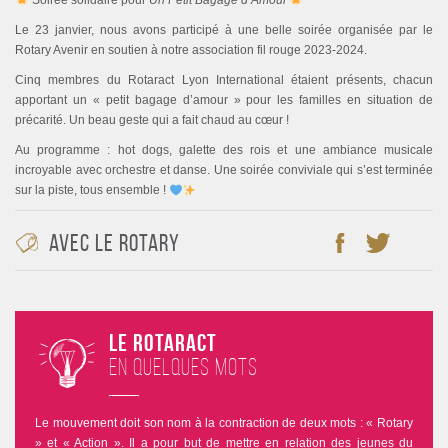
Soirée solidaire pour
Un Petit Bagage d’Amour
Le 23 janvier, nous avons participé à une belle soirée organisée par le
Rotary Avenir en soutien à notre association fil rouge 2023-2024.
Cinq membres du Rotaract Lyon International étaient présents, chacun
apportant un « petit bagage d’amour » pour les familles en situation de
précarité. Un beau geste qui a fait chaud au cœur !
Au programme : hot dogs, galette des rois et une ambiance musicale
incroyable avec orchestre et danse. Une soirée conviviale qui s’est terminée
sur la piste, tous ensemble !
Avec le rotary
Le Rotaract
en quelques mots
Le mouvement doit son nom à la contraction de deux mots : « Rotary
» et « Action ». Il a pour but de mettre en relation des jeunes du