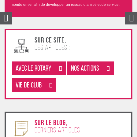
monde entier afin de développer un réseau d’amitié et de service.
Sur ce site,
des articles :
Avec le rotary
Nos Actions
Vie de club
sur le blog,
derniers articles :