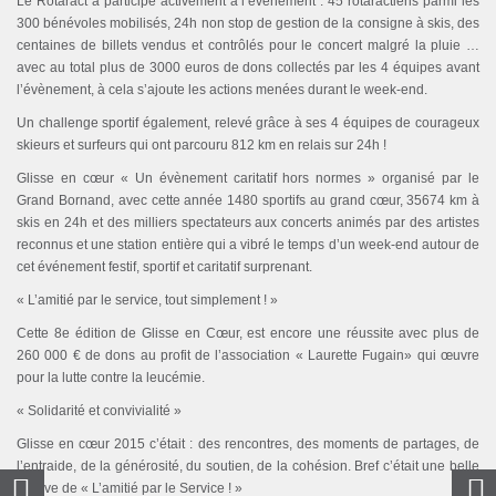
Le Rotaract a participé activement à l’événement : 45 rotaractiens parmi les
300 bénévoles mobilisés, 24h non stop de gestion de la consigne à skis, des
centaines de billets vendus et contrôlés pour le concert malgré la pluie …
avec au total plus de 3000 euros de dons collectés par les 4 équipes avant
l’évènement, à cela s’ajoute les actions menées durant le week-end.
Un challenge sportif également, relevé grâce à ses 4 équipes de courageux
skieurs et surfeurs qui ont parcouru 812 km en relais sur 24h !
Glisse en cœur « Un évènement caritatif hors normes » organisé par le
Grand Bornand, avec cette année 1480 sportifs au grand cœur, 35674 km à
skis en 24h et des milliers spectateurs aux concerts animés par des artistes
reconnus et une station entière qui a vibré le temps d’un week-end autour de
cet événement festif, sportif et caritatif surprenant.
« L’amitié par le service, tout simplement ! »
Cette 8e édition de Glisse en Cœur, est encore une réussite avec plus de
260 000 € de dons au profit de l’association « Laurette Fugain» qui œuvre
pour la lutte contre la leucémie.
« Solidarité et convivialité »
Glisse en cœur 2015 c’était : des rencontres, des moments de partages, de
l’entraide, de la générosité, du soutien, de la cohésion. Bref c’était une belle
preuve de « L’amitié par le Service ! »