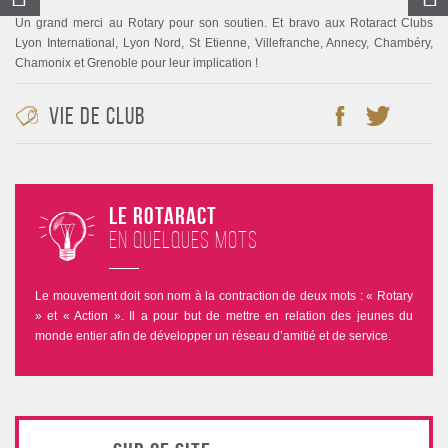
Un grand merci au Rotary pour son soutien. Et bravo aux Rotaract Clubs
Lyon International, Lyon Nord, St Etienne, Villefranche, Annecy, Chambéry,
Chamonix et Grenoble pour leur implication !
Vie de club
Le Rotaract
en quelques mots
Le mouvement doit son nom à la contraction de deux mots : « Rotary
» et « Action ». Il a pour but de mettre en relation des jeunes du
monde entier afin de développer un réseau d’amitié et de service.