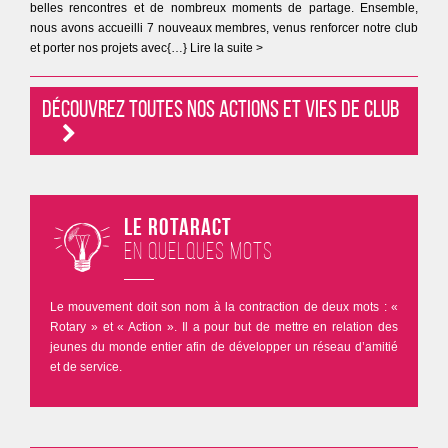
belles rencontres et de nombreux moments de partage. Ensemble,
nous avons accueilli 7 nouveaux membres, venus renforcer notre club
et porter nos projets avec{…} Lire la suite >
Découvrez toutes nos actions et vies de club
Le Rotaract
en quelques mots
Le mouvement doit son nom à la contraction de deux mots : «
Rotary » et « Action ». Il a pour but de mettre en relation des
jeunes du monde entier afin de développer un réseau d’amitié
et de service.