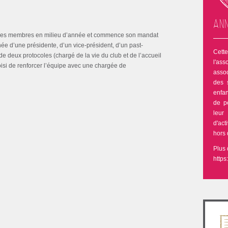
Ann
par les membres en milieu d’année et commence son mandat
ée d’une présidente, d’un vice-président, d’un past-
Cett
 de deux protocoles (chargé de la vie du club et de l’accueil
l'as
si de renforcer l’équipe avec une chargée de
assoc
des 
enfan
de p
leur
d'act
hors 
Plus 
https