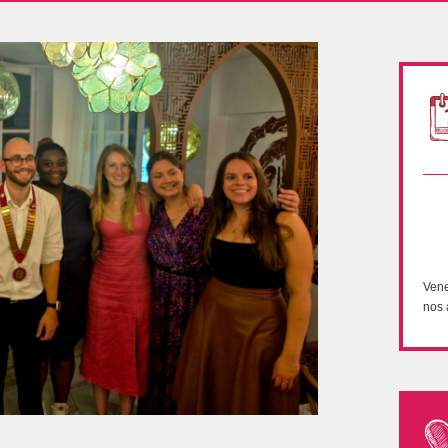
Vene
nos 