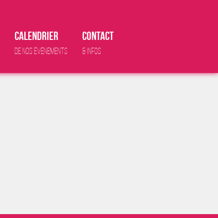
Calendrier
Contact
De nos événements
& infos