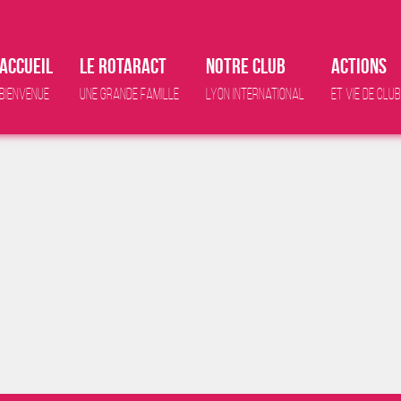
Accueil
Le Rotaract
Notre club
Actions
Bienvenue
Une grande famille
Lyon international
Et vie de club