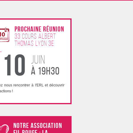
Prochaine Réunion
33 Cours Albert
Thomas lyon 3e
10
juin
à 19h30
z nous rencontrer à l'ERL et découvrir
actions !
Notre association
fil rouge : La