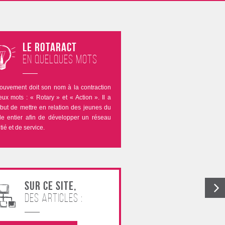
Le Rotaract
en quelques mots
ouvement doit son nom à la contraction
ux mots : « Rotary » et « Action ». Il a
but de mettre en relation des jeunes du
e entier afin de développer un réseau
tié et de service.
Sur ce site,
des articles :