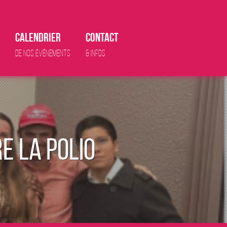
Calendrier
Contact
De nos événements
& infos
e la polio