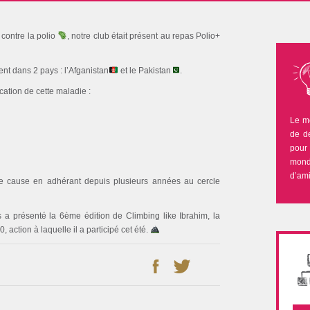
 contre la polio
, notre club était présent au repas Polio+
nt dans 2 pays : l’Afganistan
et le Pakistan
.
ation de cette maladie :
Le m
de de
pour 
mond
d’ami
ette cause en adhérant depuis plusieurs années au cercle
 a présenté la 6ème édition de Climbing like Ibrahim, la
 action à laquelle il a participé cet été.