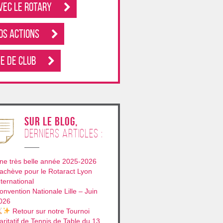
vec le rotary
os Actions
ie de club
sur le blog,
derniers articles :
ne très belle année 2025-2026
’achève pour le Rotaract Lyon
nternational
onvention Nationale Lille – Juin
026
Retour sur notre Tournoi
aritatif de Tennis de Table du 13