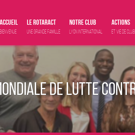
Accueil
Le Rotaract
Notre club
Actions
Bienvenue
Une grande famille
Lyon international
Et vie de club
ondiale de lutte contr