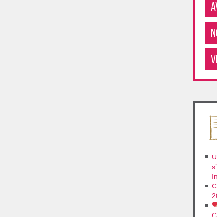
A
N
V
U
s
I
C
2
C