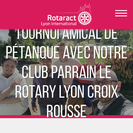
Tournoi amical de
Pétanque avec notre
club parrain le
Rotary Lyon Croix
Rousse