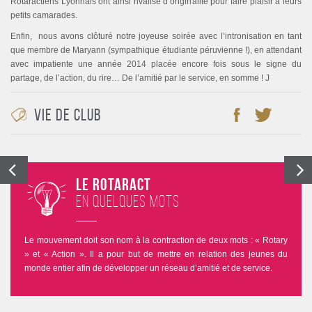
Rotaractiens Lyonnais ont ainsi rivalisé d’originalité pour faire plaisir à leurs
petits camarades.
Enfin, nous avons clôturé notre joyeuse soirée avec l’intronisation en tant
que membre de Maryann (sympathique étudiante péruvienne !), en attendant
avec impatiente une année 2014 placée encore fois sous le signe du
partage, de l’action, du rire… De l’amitié par le service, en somme ! J
Vie de club
Le Rotaract
en quelques mots
Le mouvement doit son nom à la contraction de deux mots : « Rotary
» et « Action ». Il a pour but de mettre en relation des jeunes du
monde entier afin de développer un réseau d’amitié et de service.